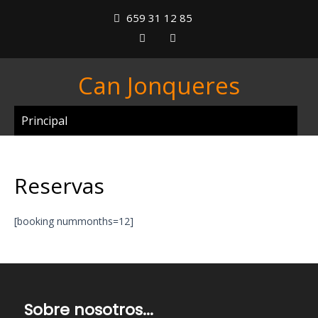
659 31 12 85
Can Jonqueres
Principal
Reservas
[booking nummonths=12]
Sobre nosotros...